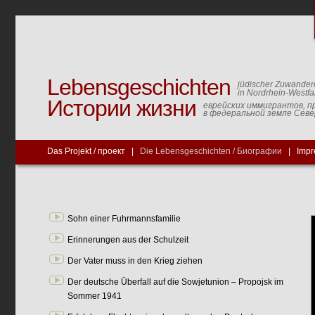
Lebensgeschichten
jüdischer Zuwander
in Nordrhein-Westfa
Истории жизни
еврейских иммигрантов, п
в федеральной земле Сев
Das Projekt / проект
|
Die Lebensgeschichten / Биографии
|
Impr
Sohn einer Fuhrmannsfamilie
Erinnerungen aus der Schulzeit
Der Vater muss in den Krieg ziehen
Der deutsche Überfall auf die Sowjetunion – Propojsk im
Sommer 1941