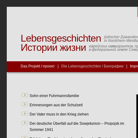
Lebensgeschichten
jüdischer Zuwander
in Nordrhein-Westfa
Истории жизни
еврейских иммигрантов, п
в федеральной земле Сев
Das Projekt / проект
|
Die Lebensgeschichten / Биографии
|
Impr
Sohn einer Fuhrmannsfamilie
Erinnerungen aus der Schulzeit
Der Vater muss in den Krieg ziehen
Der deutsche Überfall auf die Sowjetunion – Propojsk im
Sommer 1941