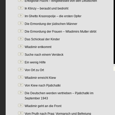
Erfolglose Flucht – eingekesselt von den Deutschen
In Klinzy – beraubt und bedroht
Im Ghetto Krasnopolje – die ersten Opfer
Die Ermordung der jüdischen Männer
Die Ermordung der Frauen – Wladimirs Mutter stirbt
Das Schicksal der Kinder
Wladimir entkommt
Suche nach einem Versteck
Ein wenig Hilfe
Von Ort zu Ort
Wladimir erreicht Kiew
Von Kiew nach Pjatichatki
Die Deutschen werden vertrieben – Pjatichatki im
September 1943
Wladimir geht an die Front
Vom Pruth nach Prag: Vormarsch und Befreiung