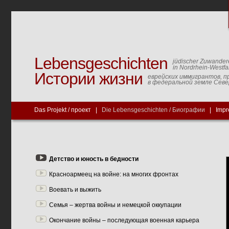
Lebensgeschichten
jüdischer Zuwander
in Nordrhein-Westfa
Истории жизни
еврейских иммигрантов, п
в федеральной земле Сев
Das Projekt / проект
|
Die Lebensgeschichten / Биографии
|
Impr
Детство и юность в бедности
Красноармеец на войне: на многих фронтах
Воевать и выжить
Семья – жертва войны и немецкой оккупации
Окончание войны – последующая военная карьера