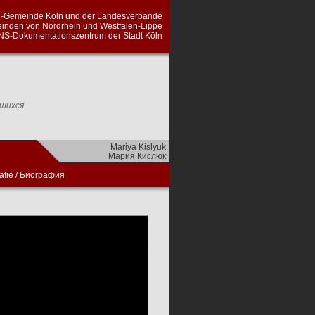
en-Gemeinde Köln und der Landesverbände
inden von Nordrhein und Westfalen-Lippe
NS-Dokumentationszentrum der Stadt Köln
вшихся
Mariya Kislyuk
Мария Кислюк
afie
/
Биография