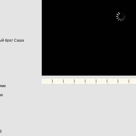
ный брат Саша
00:00
иями
ие
З