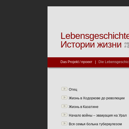
Lebensgeschicht
Истории жизни
ев
в 
Das Projekt / проект
|
Die Lebensgeschic
Отец
Жизнь в Ходоркове до революции
Жизнь в Казатине
Начало войны – эвакуация на Урал
Вся семья больна туберкулезом