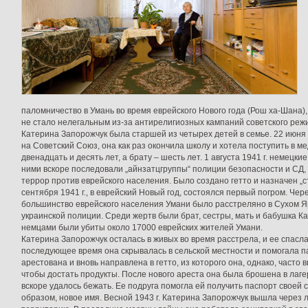
паломничество в Умань во время еврейского Нового года (Рош ха-Шана),
не стало нелегальным из-за антирелигиозных кампаний советского реж
Катерина Запорожчук была старшей из четырех детей в семье. 22 июня 1
на Советский Союз, она как раз окончила школу и хотела поступить в м
двенадцать и десять лет, а брату – шесть лет. 1 августа 1941 г. немецкие
ними вскоре последовали „айнзатцгруппы“ полиции безопасности и СД,
террор против еврейского населения. Было создано гетто и назначен „с
сентября 1941 г., в еврейский Новый год, состоялся первый погром. Чер
большинство еврейского населения Умани было расстреляно в Сухом Яр
украинской полиции. Среди жертв были брат, сестры, мать и бабушка К
немцами были убиты около 17000 еврейских жителей Умани.
Катерина Запорожчук осталась в живых во время расстрела, и ее спасла
последующее время она скрывалась в сельской местности и помогала 
арестована и вновь направлена в гетто, из которого она, однако, часто
чтобы достать продукты. После нового ареста она была брошена в лаге
вскоре удалось бежать. Ее подруга помогла ей получить паспорт своей 
образом, новое имя. Весной 1943 г. Катерина Запорожчук вышла через