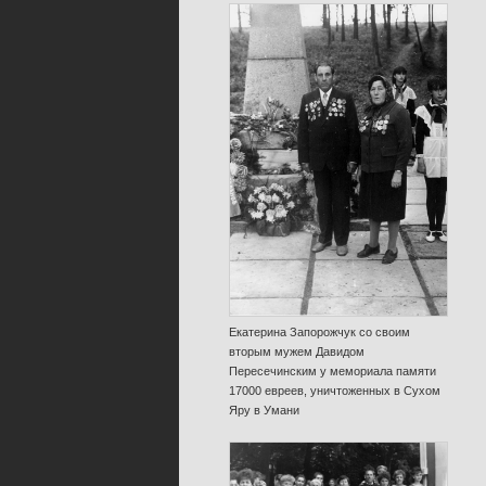
Екатерина Запорожчук со своим
вторым мужем Давидом
Пересечинским у мемориала памяти
17000 евреев, уничтоженных в Сухом
Яру в Умани