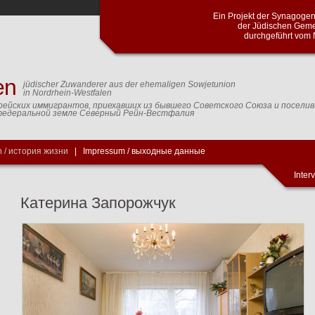
Проект синагогальной общины город
общин Северного Рейна и Вестф
Кельнского центра доку
en
jüdischer Zuwanderer aus der ehemaligen Sowjetunion
in Nordrhein-Westfalen
рейских иммигрантов, приехавших из бывшего Советского Союза и посели
федеральной земле Северный Рейн-Вестфалия
 / история жизни
|
Impressum / выходные данные
Inter
Катерина Запорожчук