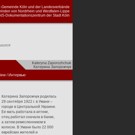
а Кельна и Земельных союзов еврейских
алии-Липпе, проведенный сотрудниками
ментации периода национал-социализма
вшихся
Kateryna Zaporozhchuk
Катерина Запорожчук
view
/
Интервью
Катерина Запорожчук родилась
29 сентября 1922 г. в Умани –
городе в Центральной Украине.
Ее мать работала в аптеке,
отец работал сначала в банке,
а затем ремесленником в
колхозе. В Умани было 22 000
еврейских жителей и