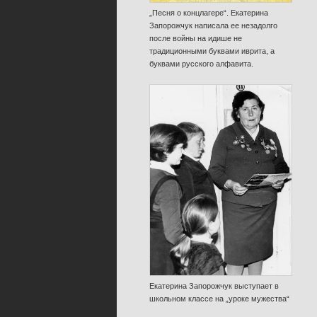
„Песня о концлагере“. Екатерина
Запорожчук написала ее незадолго
после войны на идише не
традиционными буквами иврита, а
буквами русского алфавита.
Екатерина Запорожчук выступает в
школьном классе на „уроке мужества“