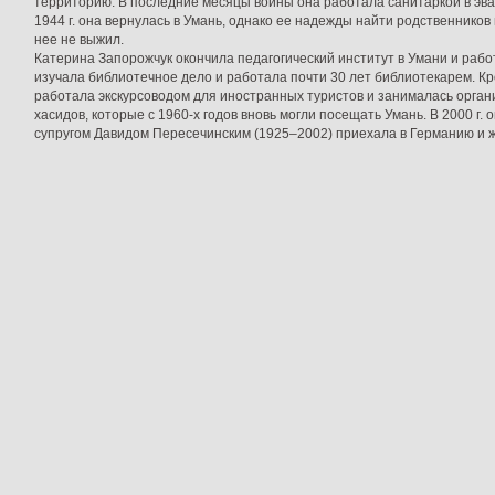
территорию. В последние месяцы войны она работала санитаркой в эва
1944 г. она вернулась в Умань, однако ее надежды найти родственников
нее не выжил.
Катерина Запорожчук окончила педагогический институт в Умани и раб
изучала библиотечное дело и работала почти 30 лет библиотекарем. Кр
работала экскурсоводом для иностранных туристов и занималась орган
хасидов, которые с 1960-х годов вновь могли посещать Умань. В 2000 г.
супругом Давидом Пересечинским (1925–2002) приехала в Германию и ж