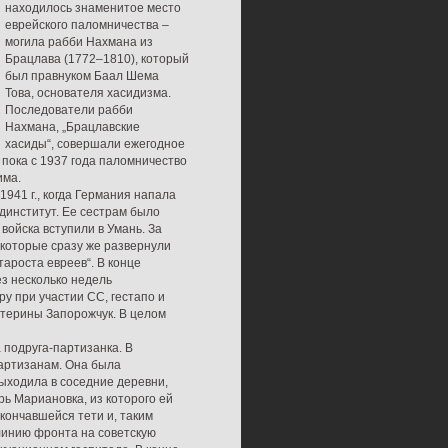
находилось знаменитое место
еврейского паломничества –
могила рабби Нахмана из
Брацлава (1772–1810), который
был правнуком Баал Шема
Това, основателя хасидизма.
Последователи рабби
Нахмана, „Брацлавские
хасиды“, совершали ежегодное
 пока с 1937 года паломничество
има.
941 г., когда Германия напала
единститут. Ее сестрам было
 войска вступили в Умань. За
 которые сразу же развернули
тароста евреев“. В конце
ез несколько недель
у при участии СС, гестапо и
атерины Запорожчук. В целом
 подруга-партизанка. В
партизанам. Она была
 выходила в соседние деревни,
рь Мариановка, из которого ей
скончавшейся тети и, таким
 линию фронта на советскую