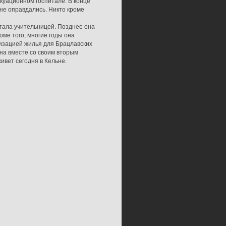
куационном госпитале. В конце
 не оправдались. Никто кроме
отала учительницей. Позднее она
оме того, многие годы она
изацией жилья для Брацлавских
 она вместе со своим вторым
ивет сегодня в Кельне.