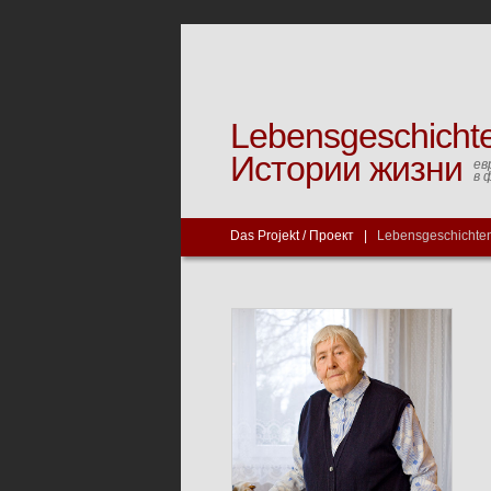
Lebensgeschicht
Истории жизни
ев
в 
Das Projekt / Проект
|
Lebensgeschichten