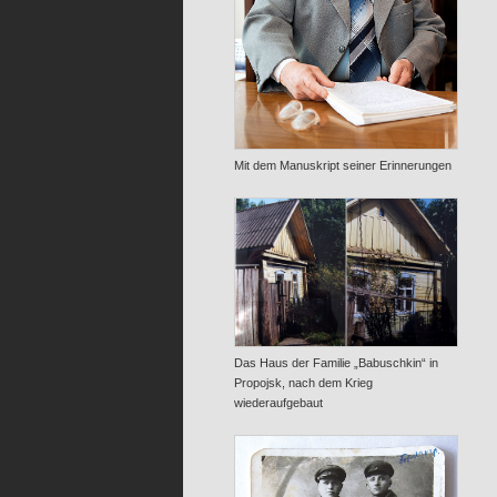
Mit dem Manuskript seiner Erinnerungen
Das Haus der Familie „Babuschkin“ in
Propojsk, nach dem Krieg
wiederaufgebaut