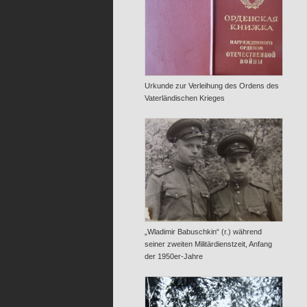
Urkunde zur Verleihung des Ordens des
Vaterländischen Krieges
„Wladimir Babuschkin“ (r.) während
seiner zweiten Militärdienstzeit, Anfang
der 1950er-Jahre