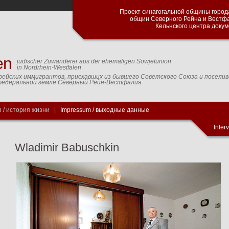
Проект синагогальной общины город
общин Северного Рейна и Вестф
Кельнского центра доку
en
jüdischer Zuwanderer aus der ehemaligen Sowjetunion
in Nordrhein-Westfalen
рейских иммигрантов, приехавших из бывшего Советского Союза и посели
федеральной земле Северный Рейн-Вестфалия
 / история жизни
|
Impressum / выходные данные
Inter
Wladimir Babuschkin