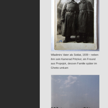
Wladimirs Vater als Soldat, 1939 – neben
ihm sein Kamerad Pritzker, ein Freund
aus Propojsk, dessen Familie später im
Ghetto umkam