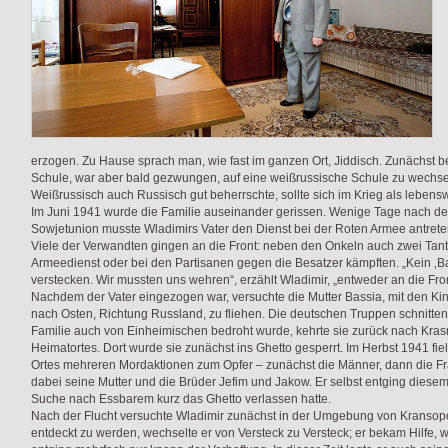
erzogen. Zu Hause sprach man, wie fast im ganzen Ort, Jiddisch. Zunächst b
Schule, war aber bald gezwungen, auf eine weißrussische Schule zu wechs
Weißrussisch auch Russisch gut beherrschte, sollte sich im Krieg als lebens
Im Juni 1941 wurde die Familie auseinander gerissen. Wenige Tage nach de
Sowjetunion musste Wladimirs Vater den Dienst bei der Roten Armee antrete
Viele der Verwandten gingen an die Front: neben den Onkeln auch zwei Tante
Armeedienst oder bei den Partisanen gegen die Besatzer kämpften. „Kein ‚B
verstecken. Wir mussten uns wehren“, erzählt Wladimir, „entweder an die Fr
Nachdem der Vater eingezogen war, versuchte die Mutter Bassia, mit den K
nach Osten, Richtung Russland, zu fliehen. Die deutschen Truppen schnitte
Familie auch von Einheimischen bedroht wurde, kehrte sie zurück nach Krasn
Heimatortes. Dort wurde sie zunächst ins Ghetto gesperrt. Im Herbst 1941 fi
Ortes mehreren Mordaktionen zum Opfer – zunächst die Männer, dann die Fr
dabei seine Mutter und die Brüder Jefim und Jakow. Er selbst entging diesem 
Suche nach Essbarem kurz das Ghetto verlassen hatte.
Nach der Flucht versuchte Wladimir zunächst in der Umgebung von Kransopo
entdeckt zu werden, wechselte er von Versteck zu Versteck; er bekam Hilfe