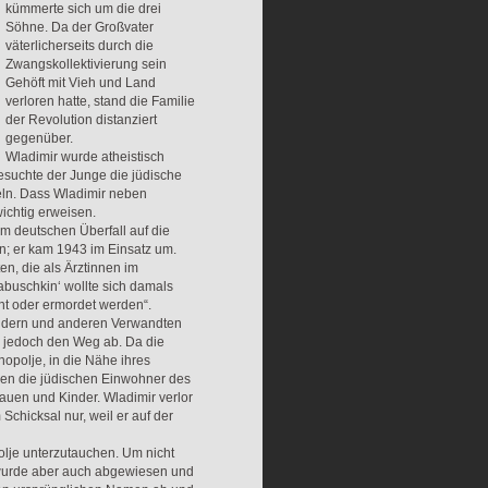
kümmerte sich um die drei
Söhne. Da der Großvater
väterlicherseits durch die
Zwangskollektivierung sein
Gehöft mit Vieh und Land
verloren hatte, stand die Familie
der Revolution distanziert
gegenüber.
Wladimir wurde atheistisch
esuchte der Junge die jüdische
eln. Dass Wladimir neben
wichtig erweisen.
m deutschen Überfall auf die
n; er kam 1943 im Einsatz um.
n, die als Ärztinnen im
abuschkin‘ wollte sich damals
ont oder ermordet werden“.
indern und anderen Verwandten
n jedoch den Weg ab. Da die
opolje, in die Nähe ihres
elen die jüdischen Einwohner des
auen und Kinder. Wladimir verlor
Schicksal nur, weil er auf der
lje unterzutauchen. Um nicht
, wurde aber auch abgewiesen und