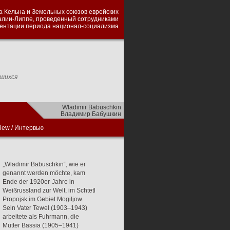
а Кельна и Земельных союзов еврейских
алии-Липпе, проведенный сотрудниками
ментации периода национал-социализма
вшихся
Wladimir Babuschkin
Владимир Бабушкин
view
/
Интервью
„Wladimir Babuschkin“, wie er
genannt werden möchte, kam
Ende der 1920er-Jahre in
Weißrussland zur Welt, im Schtetl
Propojsk im Gebiet Mogiljow.
Sein Vater Tewel (1903–1943)
arbeitete als Fuhrmann, die
Mutter Bassia (1905–1941)