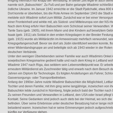
entging mehrfach nur knapp der Verhaftung. In dieser Zeit legte er auch se
nannte sich „Babuschkin“. Zu Fuß und per Bahn gelangte Wladimir schließlic
östliche Ukraine. Im Januar 1942 erreichte er die Stadt Pjatichatki, etwa 800
Dort konnte er überleben, bis die Rote Armee im September 1943 die Stadt err
meldete sich Wladimir sofort zum Militär. Zunächst war er bei einer Versorgu
einer Fronteinheit und wirkte mit, als Südost- und Mitteleuropa von der NS-He
Nach dem Krieg erfuhr Herr Babuschkin vom Schicksal seiner Verwandten. W
Tante Sara (geb. 1905), mit ihrem Mann und drei Kindern auf besetztem Geb
Isaak (geb. 1911) als Soldat in den ersten Kriegstagen in der Brester Fest
(geb. 1915) wurde als Militärärztin im Armeeeinsatz mehrfach verwundet, sei
Kriegsgefangenschaft. Bevor sie dort als Jüdin identifiziert werden konnte, f
einer Widerstandsgruppe an und beteiligte sich ab 1943 wieder in der Rot
deutschen Verbände.
Unter den wenigen Überlebenden seiner Familie war auch Wladimirs Onkel 
sowjetischen Kriegsmarine gedient hatte und nach dem Krieg in Lettland wo
Wladimir 1947 nach Riga, das seitdem sein Lebensmittelpunkt war. Er arbei
erneutem Militärdienst als Zuschneider tätig und erwarb nach dem Besuch 
Jahren ein Diplom für Technologie. Es folgten Anstellungen als Fahrer, Schlo
Gasversorgungs- oder Transportbetrieben.
Anfang der 1990er-Jahre nutzte Wladimir Babuschkin die Möglichkeit, Lettland
Tochter und deren Familie; mit ihm ging seine langjährige, inzwischen von 
Babuschkin lebte zunächst in Nürnberg, folgte jedoch bald der Tochter nach 
Zu seinen Freunden und Verwandten in Lettland, den USA oder Israel pflegt
Kontakt. Seine Gedanken sind jedoch auch stets bei der Heimat, wo sich die
befinden. Über seine Erlebnisse unter deutscher Besatzung hat er lange nich
belastend waren. Inzwischen hat er seine Erinnerungen jedoch aufgeschrieb
künftig zur Verfügung stehen.