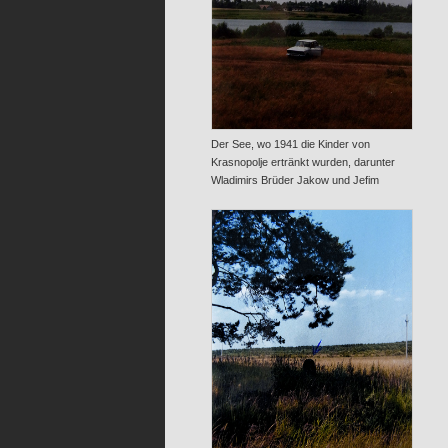
Der See, wo 1941 die Kinder von
Krasnopolje ertränkt wurden, darunter
Wladimirs Brüder Jakow und Jefim