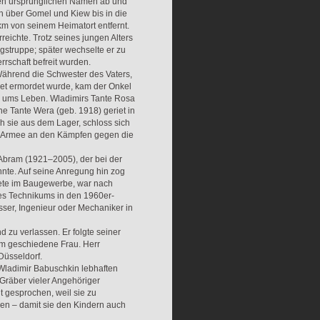
inen ursprünglichen Namen ab und
h über Gomel und Kiew bis in die
 km von seinem Heimatort entfernt.
eichte. Trotz seines jungen Alters
ngstruppe; später wechselte er zu
rrschaft befreit wurden.
ährend die Schwester des Vaters,
iet ermordet wurde, kam der Onkel
ung ums Leben. Wladimirs Tante Rosa
ne Tante Wera (geb. 1918) geriet in
loh sie aus dem Lager, schloss sich
en Armee an den Kämpfen gegen die
Abram (1921–2005), der bei der
hnte. Auf seine Anregung hin zog
tete im Baugewerbe, war nach
des Technikums in den 1960er-
sser, Ingenieur oder Mechaniker in
 zu verlassen. Er folgte seiner
ihm geschiedene Frau. Herr
Düsseldorf.
 Wladimir Babuschkin lebhaften
 Gräber vieler Angehöriger
t gesprochen, weil sie zu
en – damit sie den Kindern auch