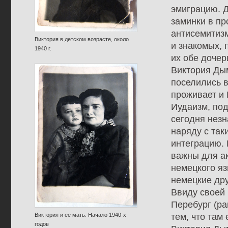
эмиграцию. 
заминки в пр
антисемитизм
Виктория в детском возрасте, около
и знакомых, 
1940 г.
их обе дочер
Виктория Ды
поселились в
проживает и 
Иудаизм, под
сегодня незн
наряду с так
интеграцию. 
важны для а
немецкого яз
немецкие дру
Ввиду своей 
Перебург (ра
тем, что там
Виктория и ее мать. Начало 1940-х
годов