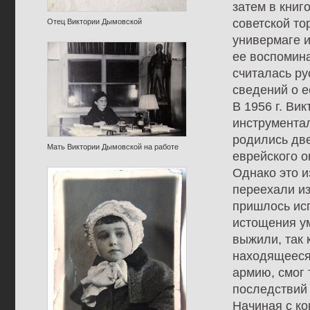
затем в книг
советской то
Отец Виктории Дымовской
универмаге и
ее воспомина
считалась ру
сведений о 
В 1956 г. Ви
инструмента
родились дв
Мать Виктории Дымовской на работе
еврейского о
Однако это и
переехали из
пришлось исп
истощения ум
выжили, так 
находящееся 
армию, смог 
последствий 
Начиная с ко