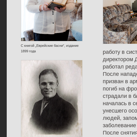
С книгой „Еврейские басни“, издание
работу в сис
1899 года
директором Д
работал реда
После напад
призван в ар
погиб на фро
страдали в 
началась в с
унесшего осо
людей, запом
заболевание
После снятия