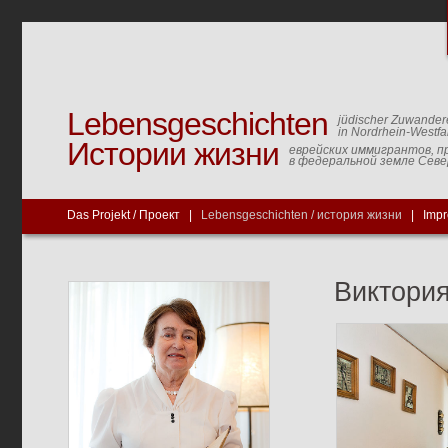
Lebensgeschichten
jüdischer Zuwander
in Nordrhein-Westfa
Истории жизни
еврейских иммигрантов, п
в федеральной земле Сев
Das Projekt / Проект
|
Lebensgeschichten / история жизни
|
Imp
Виктори