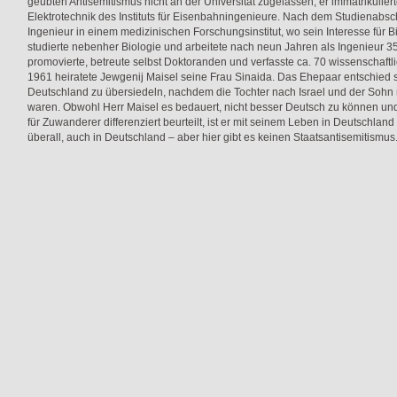
geübten Antisemitismus nicht an der Universität zugelassen; er immatrikuliert
Elektrotechnik des Instituts für Eisenbahningenieure. Nach dem Studienabsch
Ingenieur in einem medizinischen Forschungsinstitut, wo sein Interesse für
studierte nebenher Biologie und arbeitete nach neun Jahren als Ingenieur 35
promovierte, betreute selbst Doktoranden und verfasste ca. 70 wissenschaftlic
1961 heiratete Jewgenij Maisel seine Frau Sinaida. Das Ehepaar entschied 
Deutschland zu übersiedeln, nachdem die Tochter nach Israel und der Soh
waren. Obwohl Herr Maisel es bedauert, nicht besser Deutsch zu können un
für Zuwanderer differenziert beurteilt, ist er mit seinem Leben in Deutschland
überall, auch in Deutschland – aber hier gibt es keinen Staatsantisemitismus.