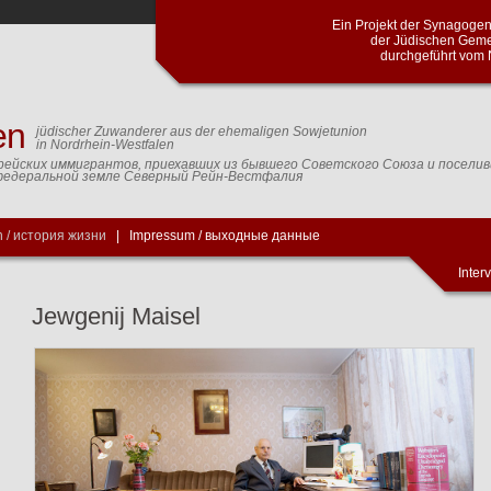
Проект синагогальной общины город
общин Северного Рейна и Вестф
Кельнского центра доку
en
jüdischer Zuwanderer aus der ehemaligen Sowjetunion
in Nordrhein-Westfalen
рейских иммигрантов, приехавших из бывшего Советского Союза и посели
федеральной земле Северный Рейн-Вестфалия
 / история жизни
|
Impressum / выходные данные
Inter
Jewgenij Maisel