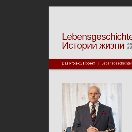
Lebensgeschicht
Истории жизни
ев
в 
Das Projekt / Проект
|
Lebensgeschichten