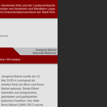
а Кельна и Земельных союзов еврейских
алии-Липпе, проведенный сотрудниками
ментации периода национал-социализма
вшихся
Jewgenij Maisel
Евгений Майзель
view
/
Интервью
Jewgenij Maisel wurde am 13.
Mai 1935 in Leningrad als
zweites Kind von Boris und Anna
Maisel geboren. Beide Eltern
stammten aus bürgerlichen,
gebildeten und gutsituierten
jüdischen Familien. Der Vater
Boris Maisel (1888-1957) wuchs