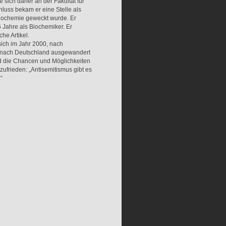
e sich daher an der Fakultät für
luss bekam er eine Stelle als
 Biochemie geweckt wurde. Er
 Jahre als Biochemiker. Er
he Artikel.
sich im Jahr 2000, nach
n nach Deutschland ausgewandert
d die Chancen und Möglichkeiten
 zufrieden: „Antisemitismus gibt es
“