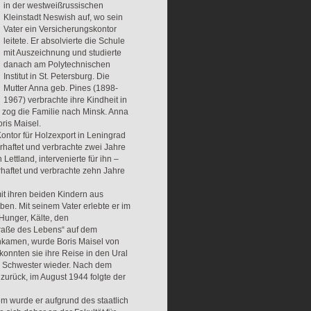
in der westweißrussischen
Kleinstadt Neswish auf, wo sein
Vater ein Versicherungskontor
leitete. Er absolvierte die Schule
mit Auszeichnung und studierte
danach am Polytechnischen
Institut in St. Petersburg. Die
Mutter Anna geb. Pines (1898-
1967) verbrachte ihre Kindheit in
g zog die Familie nach Minsk. Anna
oris Maisel.
Kontor für Holzexport in Leningrad
erhaftet und verbrachte zwei Jahre
Lettland, intervenierte für ihn –
rhaftet und verbrachte zehn Jahre
it ihren beiden Kindern aus
en. Mit seinem Vater erlebte er im
Hunger, Kälte, den
traße des Lebens“ auf dem
ankamen, wurde Boris Maisel von
 konnten sie ihre Reise in den Ural
und Schwester wieder. Nach dem
zurück, im August 1944 folgte der
m wurde er aufgrund des staatlich