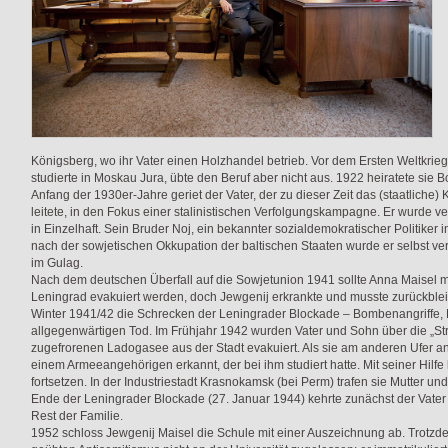
Königsberg, wo ihr Vater einen Holzhandel betrieb. Vor dem Ersten Weltkrie
studierte in Moskau Jura, übte den Beruf aber nicht aus. 1922 heiratete sie B
Anfang der 1930er-Jahre geriet der Vater, der zu dieser Zeit das (staatliche) 
leitete, in den Fokus einer stalinistischen Verfolgungskampagne. Er wurde v
in Einzelhaft. Sein Bruder Noj, ein bekannter sozialdemokratischer Politiker in 
nach der sowjetischen Okkupation der baltischen Staaten wurde er selbst ve
im Gulag.
Nach dem deutschen Überfall auf die Sowjetunion 1941 sollte Anna Maisel m
Leningrad evakuiert werden, doch Jewgenij erkrankte und musste zurückbleib
Winter 1941/42 die Schrecken der Leningrader Blockade – Bombenangriffe, 
allgegenwärtigen Tod. Im Frühjahr 1942 wurden Vater und Sohn über die „S
zugefrorenen Ladogasee aus der Stadt evakuiert. Als sie am anderen Ufer 
einem Armeeangehörigen erkannt, der bei ihm studiert hatte. Mit seiner Hilfe
fortsetzen. In der Industriestadt Krasnokamsk (bei Perm) trafen sie Mutter 
Ende der Leningrader Blockade (27. Januar 1944) kehrte zunächst der Vater 
Rest der Familie.
1952 schloss Jewgenij Maisel die Schule mit einer Auszeichnung ab. Trotzde