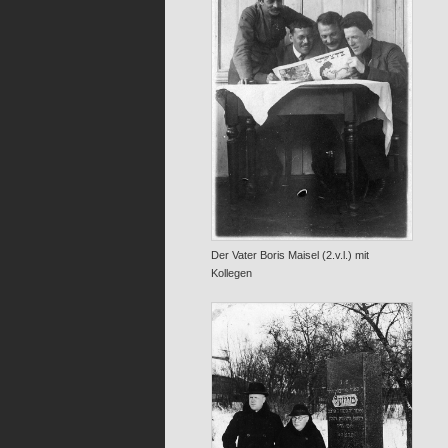
Der Vater Boris Maisel (2.v.l.) mit
Kollegen