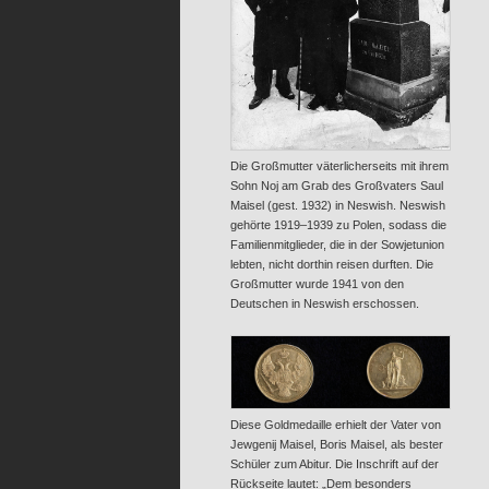
Die Großmutter väterlicherseits mit ihrem
Sohn Noj am Grab des Großvaters Saul
Maisel (gest. 1932) in Neswish. Neswish
gehörte 1919–1939 zu Polen, sodass die
Familienmitglieder, die in der Sowjetunion
lebten, nicht dorthin reisen durften. Die
Großmutter wurde 1941 von den
Deutschen in Neswish erschossen.
Diese Goldmedaille erhielt der Vater von
Jewgenij Maisel, Boris Maisel, als bester
Schüler zum Abitur. Die Inschrift auf der
Rückseite lautet: „Dem besonders