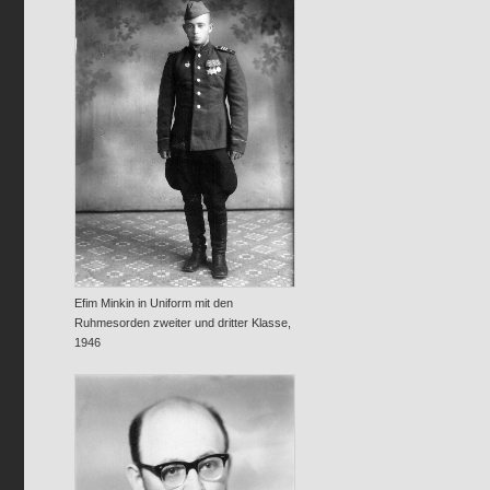
Efim Minkin in Uniform mit den
Ruhmesorden zweiter und dritter Klasse,
1946