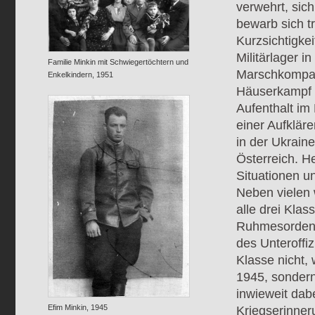
verwehrt, sic
bewarb sich t
Kurzsichtigke
Militärlager i
Familie Minkin mit Schwiegertöchtern und
Marschkompani
Enkelkindern, 1951
Häuserkampf 
Aufenthalt im 
einer Aufkläre
in der Ukrain
Österreich. H
Situationen un
Neben vielen 
alle drei Kla
Ruhmesordens“
des Unteroffiz
Klasse nicht,
1945, sondern
inwieweit dabe
Efim Minkin, 1945
Kriegserinner