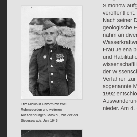
Simonow aufge
veröffentlicht.
Nach seiner De
geologische 
nahm an diver
Wasserkraftwe
Frau Jelena b
und Habilitati
wissenschaftl
der Wissensch
Verfahren zu
sogenannte M
1992 entschlo
Auswanderung 
Efim Minkin in Uniform mit zwei
nieder. Am 4.
Ruhmesorden und weiteren
Auszeichnungen, Moskau, zur Zeit der
Siegesparade, Juni 1945