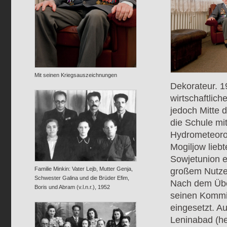
Mit seinen Kriegsauszeichnungen
Dekorateur. 1
wirtschaftlic
jedoch Mitte 
die Schule mi
Hydrometeorol
Mogiljow lieb
Sowjetunion e
Familie Minkin: Vater Lejb, Mutter Genja,
großem Nutzen
Schwester Galina und die Brüder Efim,
Nach dem Über
Boris und Abram (v.l.n.r.), 1952
seinen Kommil
eingesetzt. A
Leninabad (h