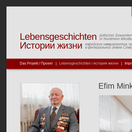
Lebensgeschichten
jüdischer Zuwander
in Nordrhein-Westfa
Истории жизни
еврейских иммигрантов, п
в федеральной земле Сев
Das Projekt / Проект
|
Lebensgeschichten / история жизни
|
Imp
Efim Min