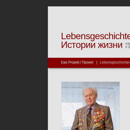
Lebensgeschicht
Истории жизни
ев
в 
Das Projekt / Проект
|
Lebensgeschichten