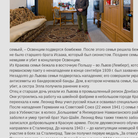
семьей, – Освенцим подвергся бомбежке. После этого семья решила беж
не было старшего брата Исаака, который был сионистом. Позднее семья
немцами и убит в концлагере Освенцим.
Из Кракова семья бежала в восточную Польшу – во Львов (Лемберг), кот
германскому пакту о ненападении в конце сентября 1939 г. был захваче
Незадолго до Львова семья подверглась нападению; его совершили укр
антисемиты из бандеровской банды. Дом, в котором ночевала семья, б
убит, а сестра Элла получила ранение в ногу.
Отец и старшая дочь уехали из Львова в промышленный регион Донбасс,
Они устроились на работу на швейной фабрике в небольшом городе Кра
переехала к ним. Леонид Фиш учил русский язык и осваивал специально
После нападения Германии на Советский Союз (22 июня 1941 г.) семье 
раз в Узбекистан: в колхоз „Большевик“ в Янгикургане Наманганского ра
заболел и умер третий брат Ушо-Шайя. Леонид Фиш также тяжело забо
записался добровольцем в Красную армию. После двухмесячного обучен
направлен в Сталинград. До начала 1943 г. – до капитуляции немецкой 
участие в боях за Сталинград. Там он получил первую медаль „За отвагу“