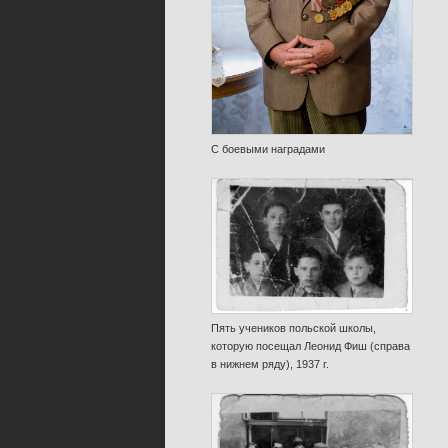
С боевыми наградами
Пять учеников польской школы,
которую посещал Леонид Фиш (справа
в нижнем ряду), 1937 г.