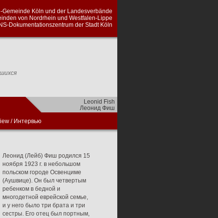
а Кельна и Земельных союзов еврейских
алии-Липпе, проведенный сотрудниками
ментации периода национал-социализма
вшихся
Leonid Fish
Леонид Фиш
view
/
Интервью
Леонид (Лейб) Фиш родился 15
ноября 1923 г. в небольшом
польском городе Освенциме
(Аушвице). Он был четвертым
ребенком в бедной и
многодетной еврейской семье,
и у него было три брата и три
сестры. Его отец был портным,