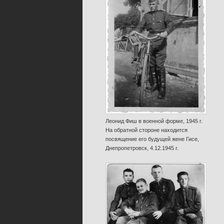
Леонид Фиш в военной форме, 1945 г.
На обратной стороне находится
посвящение его будущей жене Гисе,
Днепропетровск, 4.12.1945 г.