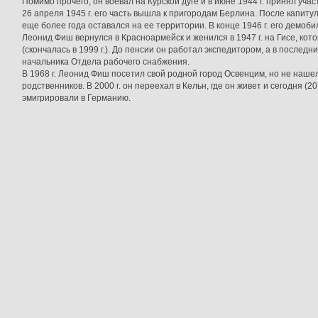
Помимо прочего, он воевал на Курской дуге и в июне 1944 г. принял уча
26 апреля 1945 г. его часть вышла к пригородам Берлина. После капи
еще более года оставался на ее территории. В конце 1946 г. его демоб
Леонид Фиш вернулся в Красноармейск и женился в 1947 г. на Гисе, кот
(скончалась в 1999 г.). До пенсии он работал экспедитором, а в послед
начальника Отдела рабочего снабжения.
В 1968 г. Леонид Фиш посетил свой родной город Освенцим, но не нашел
родственников. В 2000 г. он переехал в Кельн, где он живет и сегодня (20
эмигрировали в Германию.