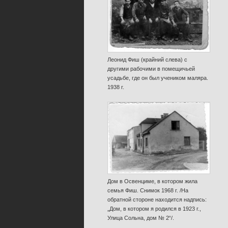
Леонид Фиш (крайний слева) с
другими рабочими в помещичьей
усадьбе, где он был учеником маляра.
1938 г.
Дом в Освенциме, в котором жила
семья Фиш. Снимок 1968 г. /На
обратной стороне находится надпись:
„Дом, в котором я родился в 1923 г.,
Улица Сольна, дом № 2“/.