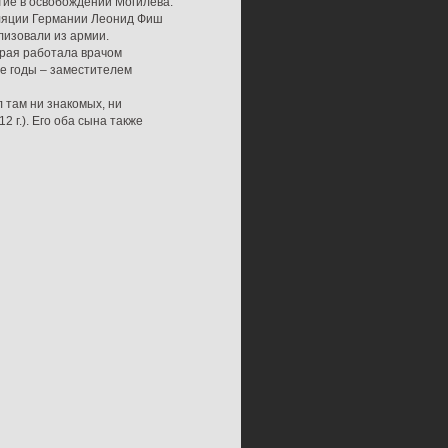
стие в освобождении Могилева.
туляции Германии Леонид Фиш
илизовали из армии.
орая работала врачом
ние годы – заместителем
 там ни знакомых, ни
12 г.). Его оба сына также