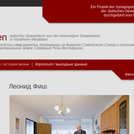
Проект синагогальной общины город
общин Северного Рейна и Вестф
Кельнского центра доку
en
jüdischer Zuwanderer aus der ehemaligen Sowjetunion
in Nordrhein-Westfalen
рейских иммигрантов, приехавших из бывшего Советского Союза и посели
федеральной земле Северный Рейн-Вестфалия
 / история жизни
|
Impressum / выходные данные
Inter
Леонид Фиш