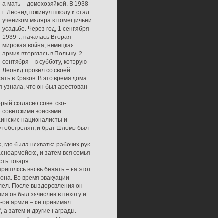
а мать – домохозяйкой. В 1938
г. Леонид покинул школу и стал
учеником маляра в помещичьей
усадьбе. Через год, 1 сентября
1939 г., началась Вторая
мировая война, немецкая
армия вторглась в Польшу. 2
сентября – в субботу, которую
Леонид провел со своей
ать в Краков. В это время дома
 узнала, что он был арестован
орый согласно советско-
н советскими войсками.
аинские националисты и
ыл обстрелян, и брат Шломо был
 где была нехватка рабочих рук.
сноармейске, и затем вся семья
сть токаря.
пришлось вновь бежать – на этот
йона. Во время эвакуации
лел. После выздоровления он
ия он был зачислен в пехоту и
6-ой армии – он принимал
, а затем и другие награды.