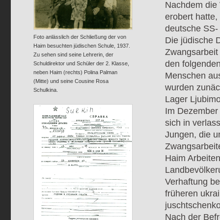
Nachdem die 
erobert hatte,
deutsche SS- 
Foto anlässlich der Schließung der von
Die jüdische 
Haim besuchten jüdischen Schule, 1937.
Zwangsarbeit 
Zu sehen sind seine Lehrerin, der
den folgende
Schuldirektor und Schüler der 2. Klasse,
neben Haim (rechts) Polina Palman
Menschen aus 
(Mitte) und seine Cousine Rosa
wurden zunäch
Schulkina.
Lager Ljubim
Im Dezember 1
sich in verla
Jungen, die u
Zwangsarbeit
Haim Arbeiten
Landbevölker
Verhaftung be
früheren ukra
juschtschenko
Nach der Befr