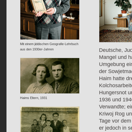
Mit einem jiddischen Geografie-Lehrbuch
Deutsche, Jud
aus den 1930er-Jahren
Mangel und har
Umgebung ein
der Sowjetma
Haim hatte dr
Kolchosarbeite
Hungersnot un
Haims Eltern, 1931
1936 und 194
Verwandte; ein
Kriwoj Rog un
Tage vor dem 
er jedoch in s