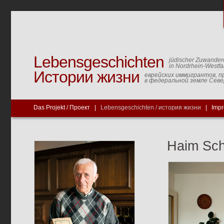
Lebensgeschichten
jüdischer Zuwander
in Nordrhein-Westfa
Истории жизни
еврейских иммигрантов, п
в федеральной земле Сев
Das Projekt / Проект
|
Lebensgeschichten / история жизни
|
Imp
Haim Sch