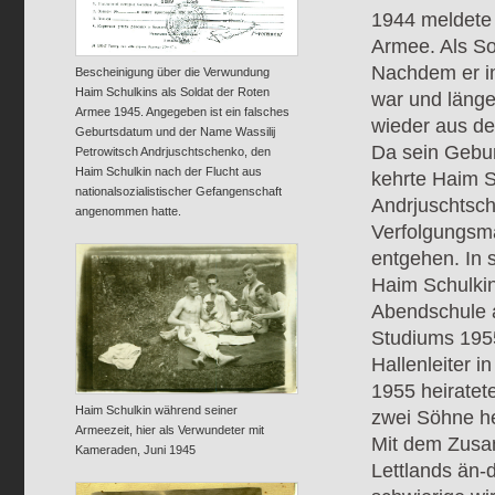
1944 meldete 
Armee. Als So
Nachdem er i
Bescheinigung über die Verwundung
Haim Schulkins als Soldat der Roten
war und länge
Armee 1945. Angegeben ist ein falsches
wieder aus de
Geburtsdatum und der Name Wassilij
Da sein Gebur
Petrowitsch Andrjuschtschenko, den
Haim Schulkin nach der Flucht aus
kehrte Haim S
nationalsozialistischer Gefangenschaft
Andrjuschtsch
angenommen hatte.
Verfolgungsm
entgehen. In s
Haim Schulkin
Abendschule 
Studiums 1955
Hallenleiter 
1955 heiratete
Haim Schulkin während seiner
zwei Söhne he
Armeezeit, hier als Verwundeter mit
Mit dem Zusa
Kameraden, Juni 1945
Lettlands än-d