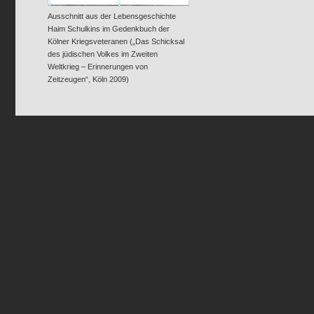
Ausschnitt aus der Lebensgeschichte
Haim Schulkins im Gedenkbuch der
Kölner Kriegsveteranen („Das Schicksal
des jüdischen Volkes im Zweiten
Weltkrieg – Erinnerungen von
Zeitzeugen“, Köln 2009)