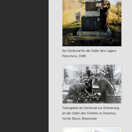
Am Denkmal für die Opfer des Lagers
Petschora, 1998
Totengebet am Denkmal zur Erinnerung
an die Opfer des Ghettos in Osarinzy,
rechts Borys Sheynman