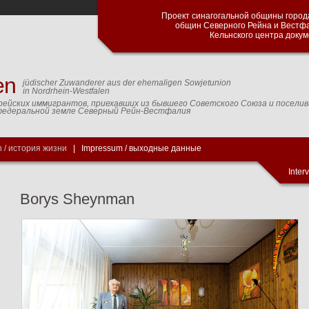
Проект синагогальной общины город
общин Северного Рейна и Вестф
Кельнского центра доку
en
jüdischer Zuwanderer aus der ehemaligen Sowjetunion
in Nordrhein-Westfalen
рейских иммигрантов, приехавших из бывшего Советского Союза и посели
федеральной земле Северный Рейн-Вестфалия
 / история жизни
|
Impressum / выходные данные
Inter
Borys Sheynman