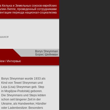
а Кельна и Земельных союзов еврейских
алии-Липпе, проведенный сотрудниками
ментации периода национал-социализма
вшихся
Borys Sheynman
Борис Шейнман
view
/
Интервью
Borys Sheynman wurde 1933 als
Kind von Tewel Sheynman und
Leja (Lisa) Sheynman geb. Step
in Mogiljow-Podolskij geboren.
Die Sheynmans und Steps lebten
schon seit längerer Zeit in der
Ukraine, als Handwerker, Händler
oder Ladenbesitzer. Besonders