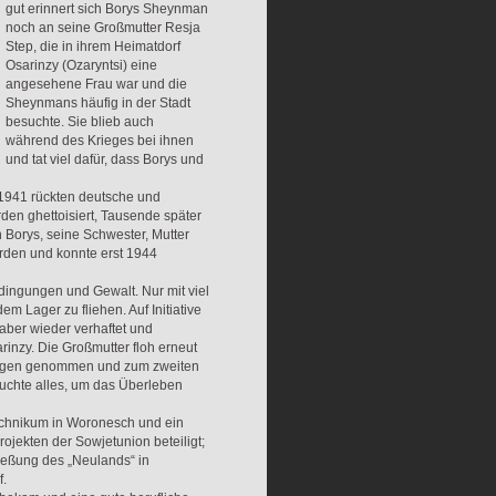
gut erinnert sich Borys Sheynman
noch an seine Großmutter Resja
Step, die in ihrem Heimatdorf
Osarinzy (Ozaryntsi) eine
angesehene Frau war und die
Sheynmans häufig in der Stadt
besuchte. Sie blieb auch
während des Krieges bei ihnen
und tat viel dafür, dass Borys und
1941 rückten deutsche und
den ghettoisiert, Tausende später
 Borys, seine Schwester, Mutter
orden und konnte erst 1944
edingungen und Gewalt. Nur mit viel
m Lager zu fliehen. Auf Initiative
aber wieder verhaftet und
rinzy. Die Großmutter floh erneut
fangen genommen und zum zweiten
suchte alles, um das Überleben
echnikum in Woronesch und ein
rojekten der Sowjetunion beteiligt;
ießung des „Neulands“ in
f.