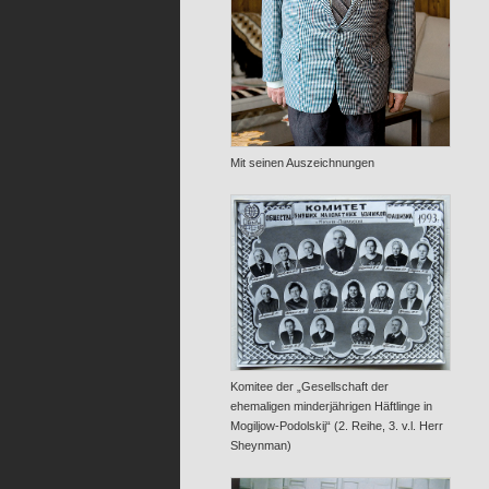
Mit seinen Auszeichnungen
Komitee der „Gesellschaft der
ehemaligen minderjährigen Häftlinge in
Mogiljow-Podolskij“ (2. Reihe, 3. v.l. Herr
Sheynman)