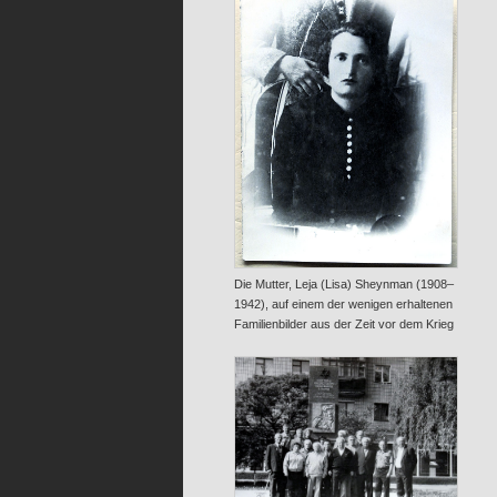
Die Mutter, Leja (Lisa) Sheynman (1908–
1942), auf einem der wenigen erhaltenen
Familienbilder aus der Zeit vor dem Krieg