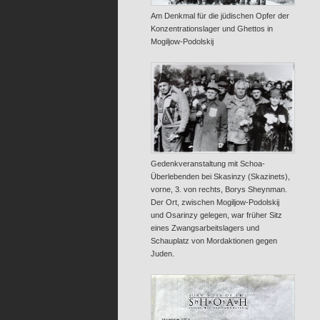
Am Denkmal für die jüdischen Opfer der
Konzentrationslager und Ghettos in
Mogiljow-Podolskij
Gedenkveranstaltung mit Schoa-
Überlebenden bei Skasinzy (Skazinets),
vorne, 3. von rechts, Borys Sheynman.
Der Ort, zwischen Mogiljow-Podolskij
und Osarinzy gelegen, war früher Sitz
eines Zwangsarbeitslagers und
Schauplatz von Mordaktionen gegen
Juden.