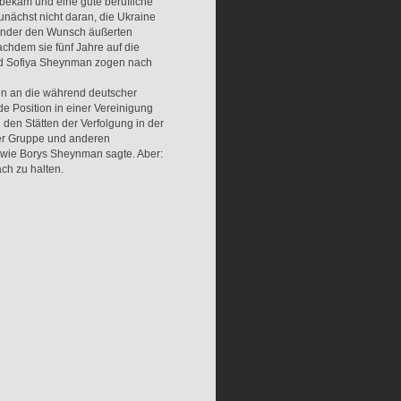
 bekam und eine gute berufliche
nächst nicht daran, die Ukraine
Kinder den Wunsch äußerten
chdem sie fünf Jahre auf die
nd Sofiya Sheynman zogen nach
en an die während deutscher
 Position in einer Vereinigung
 den Stätten der Verfolgung in der
ser Gruppe und anderen
, wie Borys Sheynman sagte. Aber:
ch zu halten.