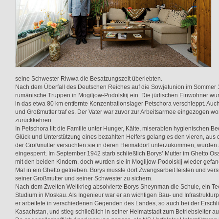
seine Schwester Riwwa die Besatzungszeit überlebten.
Nach dem Überfall des Deutschen Reiches auf die Sowjetunion im Sommer 
rumänische Truppen in Mogiljow-Podolskij ein. Die jüdischen Einwohner wur
in das etwa 80 km entfernte Konzentrationslager Petschora verschleppt. Auch
und Großmutter traf es. Der Vater war zuvor zur Arbeitsarmee eingezogen w
zurückkehren.
In Petschora litt die Familie unter Hunger, Kälte, miserablen hygienischen B
Glück und Unterstützung eines bezahlten Helfers gelang es den vieren, aus de
der Großmutter versuchten sie in deren Heimatdorf unterzukommen, wurden 
eingesperrt. Im September 1942 starb schließlich Borys’ Mutter im Ghetto Osa
mit den beiden Kindern, doch wurden sie in Mogiljow-Podolskij wieder ge
Mal in ein Ghetto getrieben. Borys musste dort Zwangsarbeit leisten und ver
seiner Großmutter und seiner Schwester zu sichern.
Nach dem Zweiten Weltkrieg absolvierte Borys Sheynman die Schule, ein T
Studium in Moskau. Als Ingenieur war er an wichtigen Bau- und Infrastrukturp
er arbeitete in verschiedenen Gegenden des Landes, so auch bei der Erschl
Kasachstan, und stieg schließlich in seiner Heimatstadt zum Betriebsleiter au