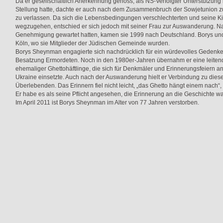
Da er gesellschaftlich Anerkennung genoss, als NS-Verfolgter Unterstützung
Stellung hatte, dachte er auch nach dem Zusammenbruch der Sowjetunion zu
zu verlassen. Da sich die Lebensbedingungen verschlechterten und seine 
wegzugehen, entschied er sich jedoch mit seiner Frau zur Auswanderung. Na
Genehmigung gewartet hatten, kamen sie 1999 nach Deutschland. Borys u
Köln, wo sie Mitglieder der Jüdischen Gemeinde wurden.
Borys Sheynman engagierte sich nachdrücklich für ein würdevolles Gedenk
Besatzung Ermordeten. Noch in den 1980er-Jahren übernahm er eine leitende
ehemaliger Ghettohäftlinge, die sich für Denkmäler und Erinnerungsfeiern an
Ukraine einsetzte. Auch nach der Auswanderung hielt er Verbindung zu die
Überlebenden. Das Erinnern fiel nicht leicht, „das Ghetto hängt einem nach“
Er habe es als seine Pflicht angesehen, die Erinnerung an die Geschichte wa
Im April 2011 ist Borys Sheynman im Alter von 77 Jahren verstorben.