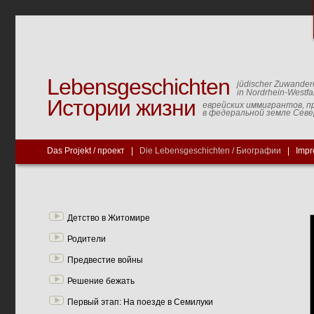
Lebensgeschichten
jüdischer Zuwander
in Nordrhein-Westfa
Истории жизни
еврейских иммигрантов, п
в федеральной земле Сев
Das Projekt / проект
|
Die Lebensgeschichten / Биографии
|
Impr
Детство в Житомире
Родители
Предвестие войны
Решение бежать
Первый этап: На поезде в Семилуки